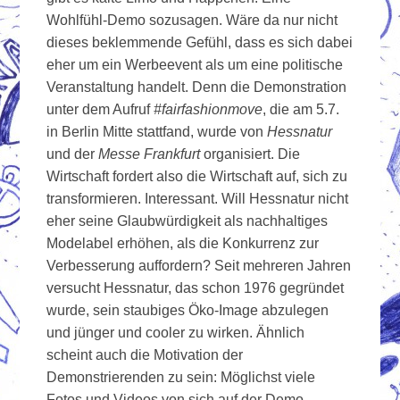
Wohlfühl-Demo sozusagen. Wäre da nur nicht
dieses beklemmende Gefühl, dass es sich dabei
eher um ein Werbeevent als um eine politische
Veranstaltung handelt. Denn die Demonstration
unter dem Aufruf
#fairfashionmove
, die am 5.7.
in Berlin Mitte stattfand, wurde von
Hessnatur
und der
Messe Frankfurt
organisiert. Die
Wirtschaft fordert also die Wirtschaft auf, sich zu
transformieren. Interessant. Will Hessnatur nicht
eher seine Glaubwürdigkeit als nachhaltiges
Modelabel erhöhen, als die Konkurrenz zur
Verbesserung auffordern? Seit mehreren Jahren
versucht Hessnatur, das schon 1976 gegründet
wurde, sein staubiges Öko-Image abzulegen
und jünger und cooler zu wirken. Ähnlich
scheint auch die Motivation der
Demonstrierenden zu sein: Möglichst viele
Fotos und Videos von sich auf der Demo