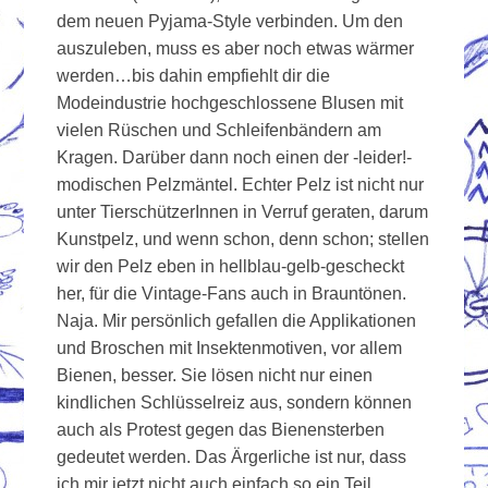
dem neuen Pyjama-Style verbinden. Um den
auszuleben, muss es aber noch etwas wärmer
werden…bis dahin empfiehlt dir die
Modeindustrie hochgeschlossene Blusen mit
vielen Rüschen und Schleifenbändern am
Kragen. Darüber dann noch einen der -leider!-
modischen Pelzmäntel. Echter Pelz ist nicht nur
unter TierschützerInnen in Verruf geraten, darum
Kunstpelz, und wenn schon, denn schon; stellen
wir den Pelz eben in hellblau-gelb-gescheckt
her, für die Vintage-Fans auch in Brauntönen.
Naja. Mir persönlich gefallen die Applikationen
und Broschen mit Insektenmotiven, vor allem
Bienen, besser. Sie lösen nicht nur einen
kindlichen Schlüsselreiz aus, sondern können
auch als Protest gegen das Bienensterben
gedeutet werden. Das Ärgerliche ist nur, dass
ich mir jetzt nicht auch einfach so ein Teil